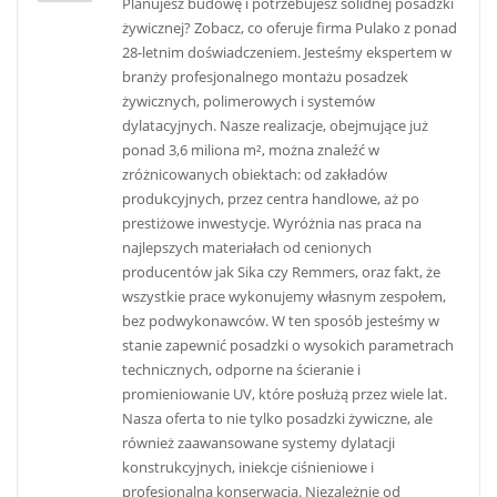
Planujesz budowę i potrzebujesz solidnej posadzki
żywicznej? Zobacz, co oferuje firma Pulako z ponad
28-letnim doświadczeniem. Jesteśmy ekspertem w
branży profesjonalnego montażu posadzek
żywicznych, polimerowych i systemów
dylatacyjnych. Nasze realizacje, obejmujące już
ponad 3,6 miliona m², można znaleźć w
zróżnicowanych obiektach: od zakładów
produkcyjnych, przez centra handlowe, aż po
prestiżowe inwestycje. Wyróżnia nas praca na
najlepszych materiałach od cenionych
producentów jak Sika czy Remmers, oraz fakt, że
wszystkie prace wykonujemy własnym zespołem,
bez podwykonawców. W ten sposób jesteśmy w
stanie zapewnić posadzki o wysokich parametrach
technicznych, odporne na ścieranie i
promieniowanie UV, które posłużą przez wiele lat.
Nasza oferta to nie tylko posadzki żywiczne, ale
również zaawansowane systemy dylatacji
konstrukcyjnych, iniekcje ciśnieniowe i
profesjonalna konserwacja. Niezależnie od