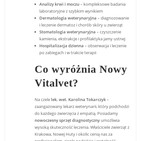
Analizy krwi i moczu
– kompleksowe badania
laboratoryjne z szybkim wynikiem
Dermatologia weterynaryjna
– diagnozowanie
i leczenie dermatoz i chorób skóry u zwierząt
Stomatologia weterynaryjna
– czyszczenie
kamienia, ekstrakcje i profilaktyka jamy ustnej
Hospitalizacja dzienna
– obserwacja i leczenie
po zabiegach i w trakcie terapii
Co wyróżnia Nowy
Vitalvet?
Na czele
lek. wet. Karolina Tokarczyk
–
zaangażowany lekarz weterynarii, który podchodzi
do każdego zwierzęcia z empatią. Posiadamy
nowoczesny sprzęt diagnostyczny
umożliwia
wysoką skuteczność leczenia. Właściciele zwierząt z
Krakowa, Nowej Huty i okolic cenią nas za
profesjonalizm, ciepłe podejście i rzetelność.