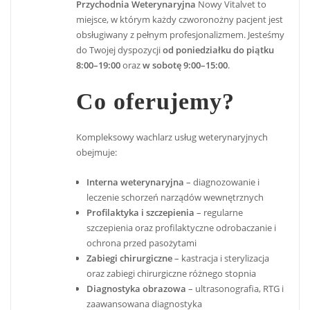
Przychodnia Weterynaryjna
Nowy Vitalvet to
miejsce, w którym każdy czworonożny pacjent jest
obsługiwany z pełnym profesjonalizmem. Jesteśmy
do Twojej dyspozycji
od poniedziałku do piątku
8:00–19:00
oraz
w sobotę 9:00–15:00
.
Co oferujemy?
Kompleksowy wachlarz usług weterynaryjnych
obejmuje:
Interna weterynaryjna
– diagnozowanie i
leczenie schorzeń narządów wewnętrznych
Profilaktyka i szczepienia
– regularne
szczepienia oraz profilaktyczne odrobaczanie i
ochrona przed pasożytami
Zabiegi chirurgiczne
– kastracja i sterylizacja
oraz zabiegi chirurgiczne różnego stopnia
Diagnostyka obrazowa
– ultrasonografia, RTG i
zaawansowana diagnostyka