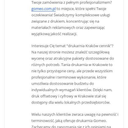
Twoje zamówienia z pełnym profesjonalizmem?
gomeo.com.pl
to miejsce, które spełni Twoje
oczekiwania! Świadczymy kompleksowe usługi
związane z drukiem, koncentrując się na
materiałach reklamowych oraz zapewniając
wyjątkową jakość realizacji.
Interesuje Cię temat “drukarnia Kraków cennik”?
Na naszej stronie możesz znaleźć szczegółową
wycenę oraz atrakcyjne pakiety dostosowane do
różnych potrzeb. Tania drukarnia w Krakowie to
nie tylko przystępne ceny, ale przede wszystkim
profesjonalne i terminowe wykonanie, które
umożliwia dostosowanie budżetu do
indywidualnych wymagań klientów. Dzięki nam,
druk offsetowy i cyfrowy w Krakowie stał się
dostępny dla wielu lokalnych przedsiębiorców.
Wielu naszych klientów zwraca uwagę na pewność i
terminowość, jaką oferuje drukarnia Gomeo.
Zachęcamy do zapoznania się z ich opiniami na