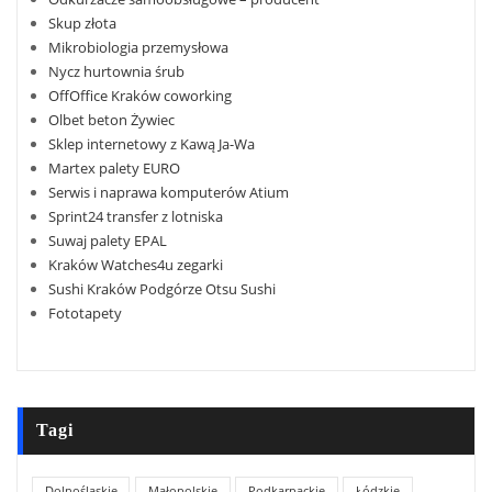
Skup złota
Mikrobiologia przemysłowa
Nycz hurtownia śrub
OffOffice Kraków coworking
Olbet beton Żywiec
Sklep internetowy z Kawą Ja-Wa
Martex palety EURO
Serwis i naprawa komputerów Atium
Sprint24 transfer z lotniska
Suwaj palety EPAL
Kraków Watches4u zegarki
Sushi Kraków Podgórze Otsu Sushi
Fototapety
Tagi
Dolnośląskie
Małopolskie
Podkarpackie
Łódzkie