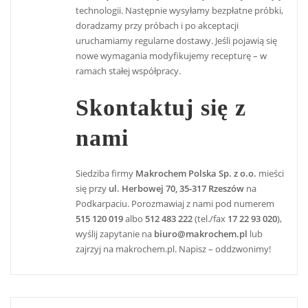
technologii. Następnie wysyłamy bezpłatne próbki,
doradzamy przy próbach i po akceptacji
uruchamiamy regularne dostawy. Jeśli pojawią się
nowe wymagania modyfikujemy recepturę – w
ramach stałej współpracy.
Skontaktuj się z
nami
Siedziba firmy
Makrochem Polska Sp. z o.o.
mieści
się przy
ul. Herbowej 70, 35-317 Rzeszów
na
Podkarpaciu. Porozmawiaj z nami pod numerem
515 120 019
albo
512 483 222
(tel./fax
17 22 93 020
),
wyślij zapytanie na
biuro@makrochem.pl
lub
zajrzyj na makrochem.pl. Napisz – oddzwonimy!