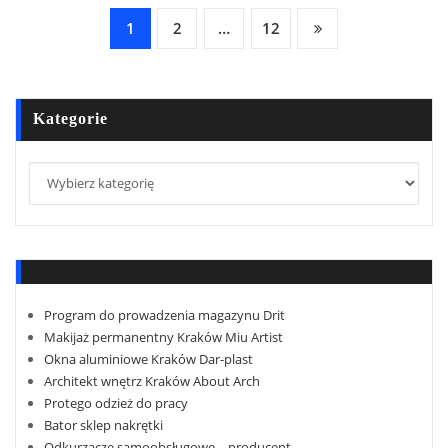
Nawigacja
1
2
…
12
po
wpisach
Kategorie
Kategorie
Program do prowadzenia magazynu Drit
Makijaż permanentny Kraków Miu Artist
Okna aluminiowe Kraków Dar-plast
Architekt wnętrz Kraków About Arch
Protego odzież do pracy
Bator sklep nakrętki
Odkurzacze samoobsługowe – producent