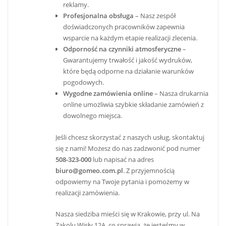
reklamy.
Profesjonalna obsługa
– Nasz zespół
doświadczonych pracowników zapewnia
wsparcie na każdym etapie realizacji zlecenia.
Odporność na czynniki atmosferyczne
–
Gwarantujemy trwałość i jakość wydruków,
które będą odporne na działanie warunków
pogodowych.
Wygodne zamówienia online
– Nasza drukarnia
online umożliwia szybkie składanie zamówień z
dowolnego miejsca.
Jeśli chcesz skorzystać z naszych usług, skontaktuj
się z nami! Możesz do nas zadzwonić pod numer
508-323-000
lub napisać na adres
biuro@gomeo.com.pl
. Z przyjemnością
odpowiemy na Twoje pytania i pomożemy w
realizacji zamówienia.
Nasza siedziba mieści się w Krakowie, przy ul. Na
Zakolu Wisły 12A, co sprawia, że jesteśmy w