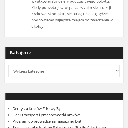
wyjątkowej atmosfery podczas całego pobytu.
Kiedy potrzebujesz wsparcia w zakresie atrakcji
Krakowa, skontaktuj się naszą recepcję, gdzie
podpowiemy najlepsze miejsca do zwiedzenia w
okolicy.
Kategorie
Kategorie
Dentysta Kraków Zdrowy Ząb
Lider transport i przeprowadzki Kraków
Program do prowadzenia magazynu Drit
Szkoła rysunku Kraków Salwatorskie Studio Artystyczne