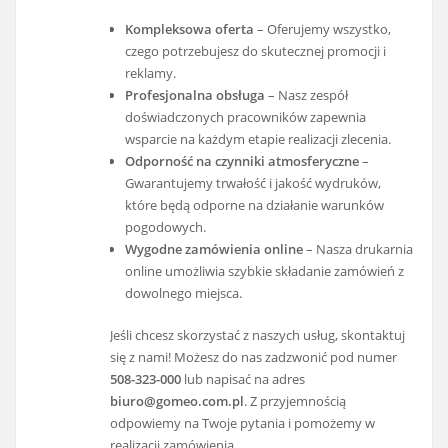
Kompleksowa oferta
– Oferujemy wszystko,
czego potrzebujesz do skutecznej promocji i
reklamy.
Profesjonalna obsługa
– Nasz zespół
doświadczonych pracowników zapewnia
wsparcie na każdym etapie realizacji zlecenia.
Odporność na czynniki atmosferyczne
–
Gwarantujemy trwałość i jakość wydruków,
które będą odporne na działanie warunków
pogodowych.
Wygodne zamówienia online
– Nasza drukarnia
online umożliwia szybkie składanie zamówień z
dowolnego miejsca.
Jeśli chcesz skorzystać z naszych usług, skontaktuj
się z nami! Możesz do nas zadzwonić pod numer
508-323-000
lub napisać na adres
biuro@gomeo.com.pl
. Z przyjemnością
odpowiemy na Twoje pytania i pomożemy w
realizacji zamówienia.