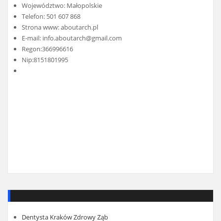
Województwo: Małopolskie
Telefon: 501 607 868
Strona www:
aboutarch.pl
E-mail:
info.aboutarch@gmail.com
Regon:366996616
Nip:8151801995
Dentysta Kraków Zdrowy Ząb