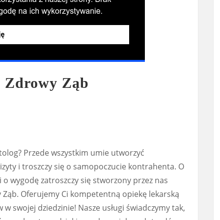
w Zdrowy Ząb
tolog? Przede wszystkim umie utworzyć
zyty i troszczy się o samopoczucie kontrahenta. O
 i o wygodę zatroszczy się stworzony przez nas
 Ząb. Oferujemy Ci kompetentną opiekę lekarską
w swojej dziedzinie! Nasze usługi świadczymy tak,