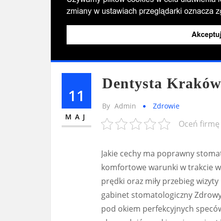
Dentysta Krakó
11
By
Admin
Zdrowie
MAJ
Oceń firmę
Jakie cechy ma poprawny stoma
komfortowe warunki w trakcie wi
prędki oraz miły przebieg wizyty
gabinet stomatologiczny Zdrowy
pod okiem perfekcyjnych speców 