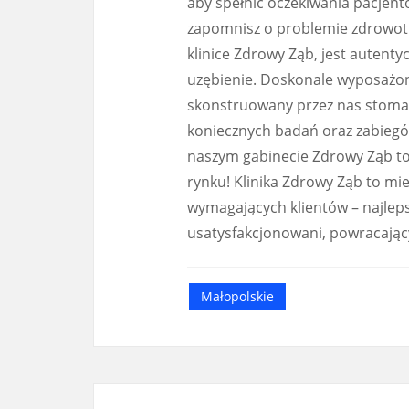
aby spełnić oczekiwania pacjen
zapomnisz o problemie zdrowotn
klinice Zdrowy Ząb, jest autent
uzębienie. Doskonale wyposażon
skonstruowany przez nas stomat
koniecznych badań oraz zabiegó
naszym gabinecie Zdrowy Ząb to d
rynku! Klinika Zdrowy Ząb to mie
wymagających klientów – najlep
usatysfakcjonowani, powracający
Małopolskie