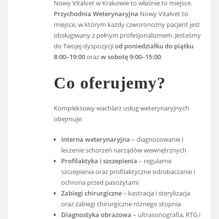
Nowy Vitalvet w Krakowie to właśnie to miejsce.
Przychodnia Weterynaryjna
Nowy Vitalvet to
miejsce, w którym każdy czworonożny pacjent jest
obsługiwany z pełnym profesjonalizmem. Jesteśmy
do Twojej dyspozycji
od poniedziałku do piątku
8:00–19:00
oraz
w sobotę 9:00–15:00
.
Co oferujemy?
Kompleksowy wachlarz usług weterynaryjnych
obejmuje:
Interna weterynaryjna
– diagnozowanie i
leczenie schorzeń narządów wewnętrznych
Profilaktyka i szczepienia
– regularne
szczepienia oraz profilaktyczne odrobaczanie i
ochrona przed pasożytami
Zabiegi chirurgiczne
– kastracja i sterylizacja
oraz zabiegi chirurgiczne różnego stopnia
Diagnostyka obrazowa
– ultrasonografia, RTG i