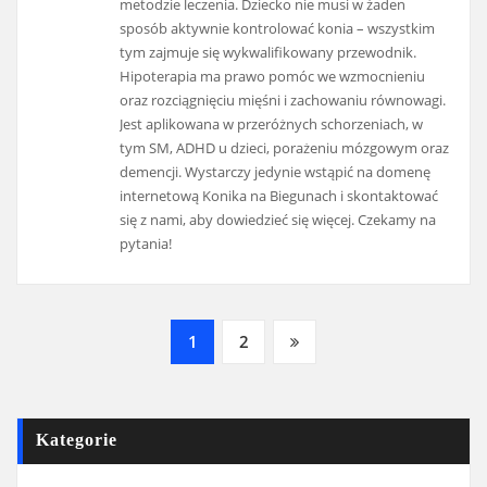
metodzie leczenia. Dziecko nie musi w żaden
sposób aktywnie kontrolować konia – wszystkim
tym zajmuje się wykwalifikowany przewodnik.
Hipoterapia ma prawo pomóc we wzmocnieniu
oraz rozciągnięciu mięśni i zachowaniu równowagi.
Jest aplikowana w przeróżnych schorzeniach, w
tym SM, ADHD u dzieci, porażeniu mózgowym oraz
demencji. Wystarczy jedynie wstąpić na domenę
internetową Konika na Biegunach i skontaktować
się z nami, aby dowiedzieć się więcej. Czekamy na
pytania!
Nawigacja
1
2
po
wpisach
Kategorie