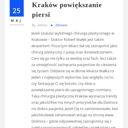
Kraków powiększanie
25
piersi
MAJ
By
Admin
Zdrowie
Jeżeli szukasz wybitnego chirurga plastycznego w
Krakowie – Doktor Robert Małek jest takim
ekspertem. Poza tym lekarz dał się zaznajomić jako
chirurg plastyczny z pasją oraz doświadczeniem.
Ceni się go nie tylko za wiedzę oraz fach, lecz także
za umiejętność zachęcania pacjentów do cieszenia
się życiem. Oddanie się w dłonie lekarza Małka to
jeden z najlepszych wyborów, bez względu na to,
czy fantazjuje Ci się botoks, czy idzie o
powiększenie piersi do upragnionego rozmiaru.
Taka chirurgia plastyczna Kraków wyznacza trendy
oraz jakość!Nie ma innych priorytetów dla Doktora
niż dobro pacjenta. Jeżeli Cię to zainteresowało, bez
jakichkolwiek zahamowań wstąp na stronę www
Doktora – gdzie odpowiedniej zaznajomisz się z
paletą proponowanych zabiegów i przekonasz się,