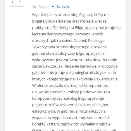
LIP
By
Admin
Zdrowie
Wysokiej klasy stomatolog Biłgoraj, który ma
bogate doświadczenie oraz rozległą wiedzę
praktyczną. To dentysta Biłgoraj, jaki podejmuje się
leczenia dentystycznego zarówno u osób
dorosłych, jak i u dzieci. Członek Polskiego
Towarzystwa Stomatologicznego. Prowadzi
gabinet stomatologiczny Biłgoraj, w jakim
wykonywane jest zarówno standardowe leczenie
zachowawcze, jak i leczenie kanałowe. Propozycja
gabinetu obejmuje też zabiegi profilaktyczne, do
których kategoryzuje się lakowanie i lakierowanie.
W ofercie znalazło się również kompetentne
usuwanie kamienia i zabieg piaskowania. Ten
kompetentny stomatolog Biłgoraj oferuje
pacjentom również szeroki zakres zabiegów
estetycznych. W gabinecie można liczyć na
wsparcie w wypadku diastemy, konieczności
korekty kształtu zębów czy wybielania zębów.
Gabinet zaopatrzony jest w najwyższej klasy unit,