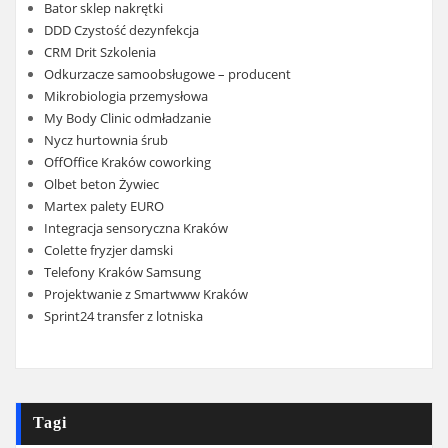
Bator sklep nakrętki
DDD Czystość dezynfekcja
CRM Drit Szkolenia
Odkurzacze samoobsługowe – producent
Mikrobiologia przemysłowa
My Body Clinic odmładzanie
Nycz hurtownia śrub
OffOffice Kraków coworking
Olbet beton Żywiec
Martex palety EURO
Integracja sensoryczna Kraków
Colette fryzjer damski
Telefony Kraków Samsung
Projektwanie z Smartwww Kraków
Sprint24 transfer z lotniska
Tagi