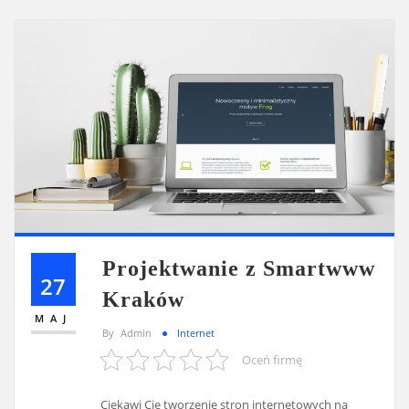
Projektwanie z Smartwww
27
Kraków
MAJ
By
Admin
Internet
Oceń firmę
Ciekawi Cię tworzenie stron internetowych na