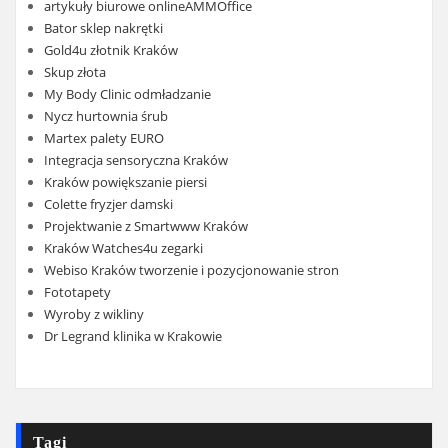
artykuły biurowe onlineAMMOffice
Bator sklep nakrętki
Gold4u złotnik Kraków
Skup złota
My Body Clinic odmładzanie
Nycz hurtownia śrub
Martex palety EURO
Integracja sensoryczna Kraków
Kraków powiększanie piersi
Colette fryzjer damski
Projektwanie z Smartwww Kraków
Kraków Watches4u zegarki
Webiso Kraków tworzenie i pozycjonowanie stron
Fototapety
Wyroby z wikliny
Dr Legrand klinika w Krakowie
Tagi