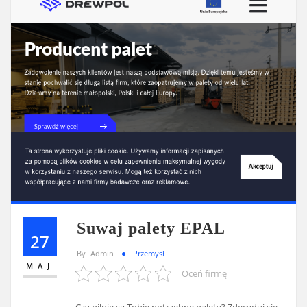
Suwaj palety EPAL
27
By
Admin
Przemysł
MAJ
Oceń firmę