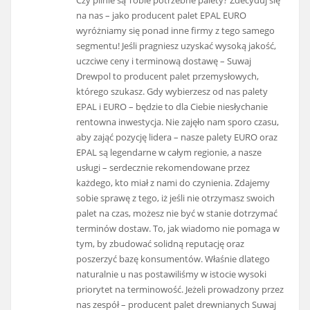
Czy pilnie są Tobie potrzebne palety? Zdecyduj się
na nas – jako producent palet EPAL EURO
wyróżniamy się ponad inne firmy z tego samego
segmentu! Jeśli pragniesz uzyskać wysoką jakość,
uczciwe ceny i terminową dostawę – Suwaj
Drewpol to producent palet przemysłowych,
którego szukasz. Gdy wybierzesz od nas palety
EPAL i EURO – będzie to dla Ciebie niesłychanie
rentowna inwestycja. Nie zajęło nam sporo czasu,
aby zająć pozycję lidera – nasze palety EURO oraz
EPAL są legendarne w całym regionie, a nasze
usługi – serdecznie rekomendowane przez
każdego, kto miał z nami do czynienia. Zdajemy
sobie sprawę z tego, iż jeśli nie otrzymasz swoich
palet na czas, możesz nie być w stanie dotrzymać
terminów dostaw. To, jak wiadomo nie pomaga w
tym, by zbudować solidną reputację oraz
poszerzyć bazę konsumentów. Właśnie dlatego
naturalnie u nas postawiliśmy w istocie wysoki
priorytet na terminowość. Jeżeli prowadzony przez
nas zespół – producent palet drewnianych Suwaj