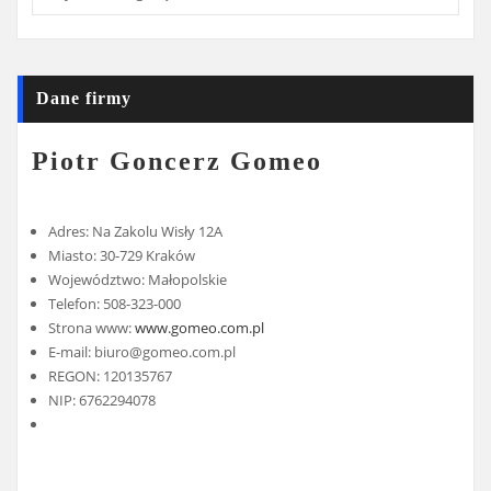
Dane firmy
Piotr Goncerz Gomeo
Adres: Na Zakolu Wisły 12A
Miasto: 30-729 Kraków
Województwo: Małopolskie
Telefon: 508-323-000
Strona www:
www.gomeo.com.pl
E-mail:
biuro@gomeo.com.pl
REGON: 120135767
NIP: 6762294078