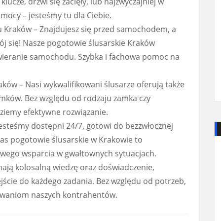
klucze, drzwi się zacięły, lub najzwyczajniej w
mocy – jesteśmy tu dla Ciebie.
 Kraków – Znajdujesz się przed samochodem, a
kój się! Nasze pogotowie ślusarskie Kraków
wieranie samochodu. Szybka i fachowa pomoc na
ów – Nasi wykwalifikowani ślusarze oferują także
amków. Bez względu od rodzaju zamka czy
dziemy efektywne rozwiązanie.
esteśmy dostępni 24/7, gotowi do bezzwłocznej
as pogotowie ślusarskie w Krakowie to
howego wsparcia w gwałtownych sytuacjach.
mają kolosalną wiedzę oraz doświadczenie,
jście do każdego zadania. Bez względu od potrzeb,
kiwaniom naszych kontrahentów.