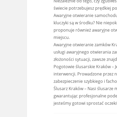
Niezależnie od tego, czy zgubiłeś 
świecie potrzebujesz prędkiej po
Awaryjne otwieranie samochodu
kluczyki są w środku? Nie niepo
proponuje również awaryjne ot
miejscu.
Awaryjne otwieranie zamków Krak
usługi awaryjnego otwierania z
złożoności sytuacji, zawsze znaj
Pogotowie ślusarskie Kraków – J
interwencji. Prowadzone przez n
zabezpieczenie szybkiego i fac
Ślusarz Kraków – Nasi ślusarze 
gwarantując profesjonalne pode
jesteśmy gotowi sprostać ocze