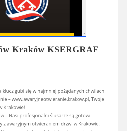
mków Kraków KSERGRAF
a klucz gubi się w najmniej pożądanych chwilach.
nie – www.awaryjneotwieranie.krakow.pl, Twoje
w Krakowie!
w – Nasi profesjonalni ślusarze są gotowi
ny z awaryjnym otwieraniem drzwi w Krakowie.