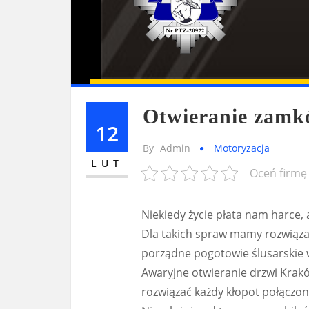
Otwieranie za
12
By
Admin
Motoryzacja
LUT
Oceń firmę
Niekiedy życie płata nam harce, 
Dla takich spraw mamy rozwiąza
porządne pogotowie ślusarskie 
Awaryjne otwieranie drzwi Krakó
rozwiązać każdy kłopot połączo