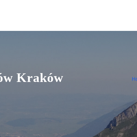
ów Kraków
H