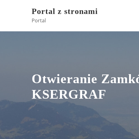
Skip
Portal z stronami
to
Portal
content
Otwieranie Zamk
KSERGRAF