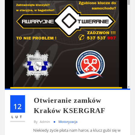
Otwieranie zamków
12
Kraków KSERGRAF
LUT
By
Admin
Motoryzacja
Niekiedy życie płata nam harce, a klucz gubi się w