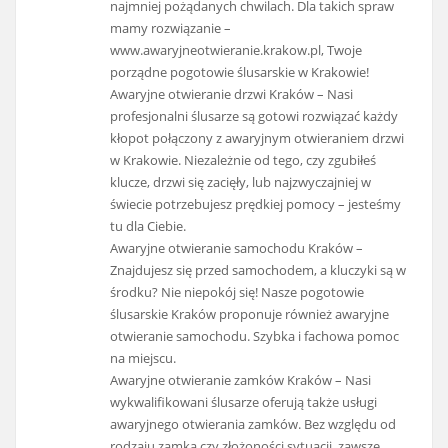
najmniej pożądanych chwilach. Dla takich spraw
mamy rozwiązanie –
www.awaryjneotwieranie.krakow.pl, Twoje
porządne pogotowie ślusarskie w Krakowie!
Awaryjne otwieranie drzwi Kraków – Nasi
profesjonalni ślusarze są gotowi rozwiązać każdy
kłopot połączony z awaryjnym otwieraniem drzwi
w Krakowie. Niezależnie od tego, czy zgubiłeś
klucze, drzwi się zacięły, lub najzwyczajniej w
świecie potrzebujesz prędkiej pomocy – jesteśmy
tu dla Ciebie.
Awaryjne otwieranie samochodu Kraków –
Znajdujesz się przed samochodem, a kluczyki są w
środku? Nie niepokój się! Nasze pogotowie
ślusarskie Kraków proponuje również awaryjne
otwieranie samochodu. Szybka i fachowa pomoc
na miejscu.
Awaryjne otwieranie zamków Kraków – Nasi
wykwalifikowani ślusarze oferują także usługi
awaryjnego otwierania zamków. Bez względu od
rodzaju zamka czy złożoności sytuacji, zawsze