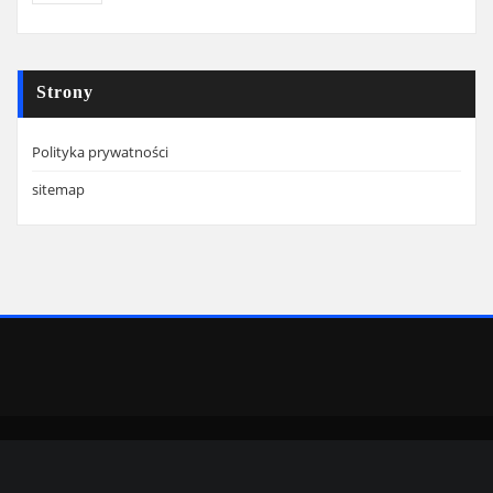
Strony
Polityka prywatności
sitemap
Copyright © 2022 | Powered by
WordPress
|
SpiceMag theme by
ThemeArile