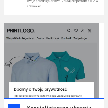
Twoje przedsiębiorstwo. Zaufaj ekspertom z IFiA w
Krakowie!
Specjalistyczne ubrania