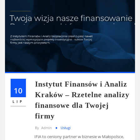
Instytut Finansów i Analiz
10
Kraków – Rzetelne analizy
LIP
finansowe dla Twojej
firmy
By
Admin
Usługi
IFiA to ceniony partner w biznesie w Małopolsce,