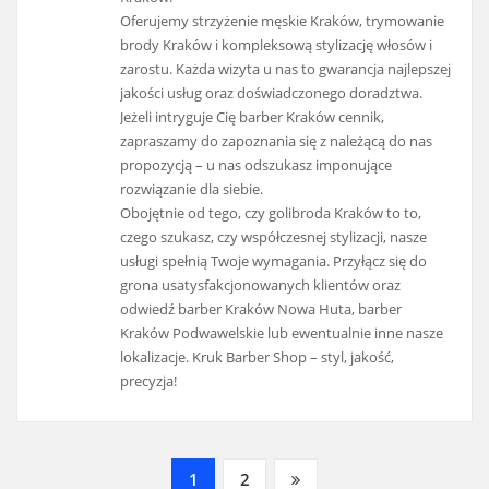
Oferujemy strzyżenie męskie Kraków, trymowanie
brody Kraków i kompleksową stylizację włosów i
zarostu. Każda wizyta u nas to gwarancja najlepszej
jakości usług oraz doświadczonego doradztwa.
Jeżeli intryguje Cię barber Kraków cennik,
zapraszamy do zapoznania się z należącą do nas
propozycją – u nas odszukasz imponujące
rozwiązanie dla siebie.
Obojętnie od tego, czy golibroda Kraków to to,
czego szukasz, czy współczesnej stylizacji, nasze
usługi spełnią Twoje wymagania. Przyłącz się do
grona usatysfakcjonowanych klientów oraz
odwiedź barber Kraków Nowa Huta, barber
Kraków Podwawelskie lub ewentualnie inne nasze
lokalizacje. Kruk Barber Shop – styl, jakość,
precyzja!
Nawigacja
1
2