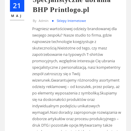
21
BHP Printlogo.pl
MAJ
By
Admin
Sklepy Internetowe
Pragniesz wartościowej odzieży brandowanej dla
swojego zespołu? Nasze studio to firma, gdzie
najnowsze technologie koegzystuje z
skutecznością.Nieistotne od tego, czy masz
zapotrzebowanie na typowych T-shirtów
promocyjnych, względnie interesuje Cię ubrania
specjalistyczne z personalizacją, nasz kompetentny
zespół zatroszczy się o Twój
wizerunek.Gwarantujemy różnorodny asortyment
odzieży reklamowej – od koszulek, przez polary, aż
po elementy wyposażenia z symboliką.Skupiamy
się na doskonałości produktów oraz
indywidualnym podejściu unikatowych
wymagań.Nasi doradcy zaproponuje rozwiązania w
doborze artykułów oraz procesu produkcyjnego –
druk DTG i pozostałe opcje.Wytwarzamy także