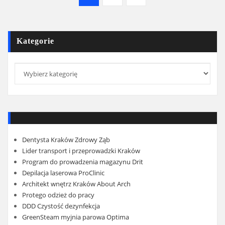
po
wpisach
Kategorie
Kategorie
Dentysta Kraków Zdrowy Ząb
Lider transport i przeprowadzki Kraków
Program do prowadzenia magazynu Drit
Depilacja laserowa ProClinic
Architekt wnętrz Kraków About Arch
Protego odzież do pracy
DDD Czystość dezynfekcja
GreenSteam myjnia parowa Optima