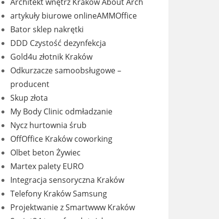
Architekt wnętrz Kraków About Arch
artykuły biurowe onlineAMMOffice
Bator sklep nakrętki
DDD Czystość dezynfekcja
Gold4u złotnik Kraków
Odkurzacze samoobsługowe –
producent
Skup złota
My Body Clinic odmładzanie
Nycz hurtownia śrub
OffOffice Kraków coworking
Olbet beton Żywiec
Martex palety EURO
Integracja sensoryczna Kraków
Telefony Kraków Samsung
Projektwanie z Smartwww Kraków