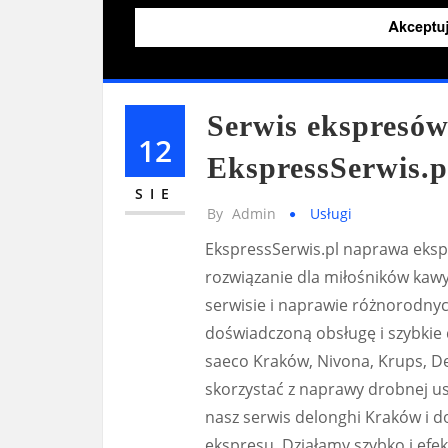
Serwis ekspresó
12
EkspressSerwis.p
SIE
By
Admin
Usługi
EkspressSerwis.pl naprawa eks
rozwiązanie dla miłośników kawy
serwisie i naprawie różnorodn
doświadczoną obsługę i szybkie 
saeco Kraków, Nivona, Krups, De
skorzystać z naprawy drobnej us
nasz serwis delonghi Kraków i 
ekspresu. Działamy szybko i efe