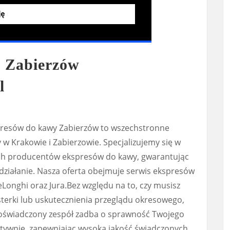
w Zabierzów
l
presów do kawy Zabierzów to wszechstronne
 w Krakowie i Zabierzowie. Specjalizujemy się w
ych producentów ekspresów do kawy, gwarantując
działanie. Nasza oferta obejmuje serwis ekspresów
Longhi oraz Jura.Bez względu na to, czy musisz
terki lub uskutecznienia przeglądu okresowego,
doświadczony zespół zadba o sprawność Twojego
ktywnie, zapewniając wysoką jakość świadczonych