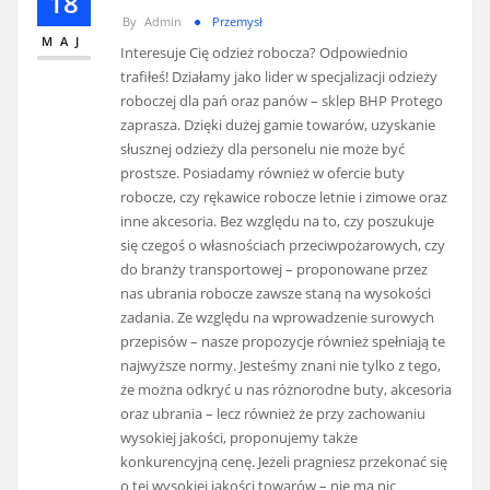
18
By
Admin
Przemysł
MAJ
Interesuje Cię odzież robocza? Odpowiednio
trafiłeś! Działamy jako lider w specjalizacji odzieży
roboczej dla pań oraz panów – sklep BHP Protego
zaprasza. Dzięki dużej gamie towarów, uzyskanie
słusznej odzieży dla personelu nie może być
prostsze. Posiadamy również w ofercie buty
robocze, czy rękawice robocze letnie i zimowe oraz
inne akcesoria. Bez względu na to, czy poszukuje
się czegoś o własnościach przeciwpożarowych, czy
do branży transportowej – proponowane przez
nas ubrania robocze zawsze staną na wysokości
zadania. Ze względu na wprowadzenie surowych
przepisów – nasze propozycje również spełniają te
najwyższe normy. Jesteśmy znani nie tylko z tego,
że można odkryć u nas różnorodne buty, akcesoria
oraz ubrania – lecz również że przy zachowaniu
wysokiej jakości, proponujemy także
konkurencyjną cenę. Jeżeli pragniesz przekonać się
o tej wysokiej jakości towarów – nie ma nic