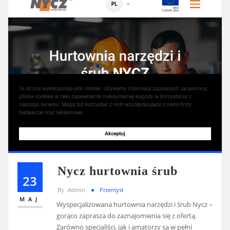
Nycz hurtownia śrub
23
By
Admin
Przemysł
MAJ
Wyspecjalizowana hurtownia narzędzi i śrub Nycz –
gorąco zaprasza do zaznajomienia się z ofertą.
Zarówno specjaliści, jak i amatorzy są w pełni